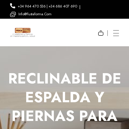
+34 964 470 536 | +34 686 407 690
|
Info@fustaforma.com
Fustaforma
Muebles ergonómicos artesanales en madera
RECLINABLE DE
ESPALDA Y
PIERNAS PARA