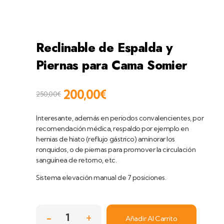
home
productos
dormitorios
camas
somier
reclinable de espalda y pierna...
Reclinable de Espalda y
Piernas para Cama Somier
200,00
€
250,00
€
Interesante, además en periodos convalencientes, por
recomendación médica, respaldo por ejemplo en
hernias de hiato (reflujo gástrico) aminorar los
ronquidos, o de piernas para promover la circulación
sanguínea de retorno, etc.
Sistema elevación manual de 7 posiciones.
Añadir Al Carrito