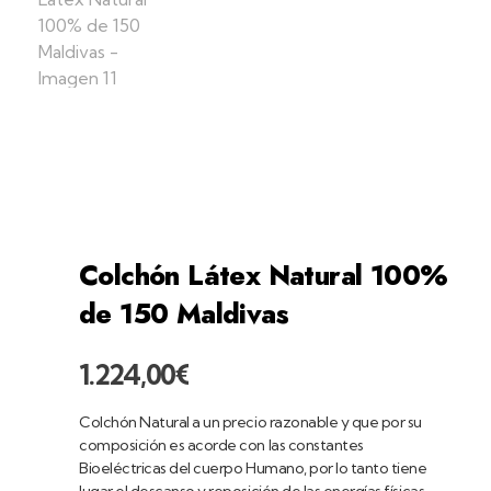
home
productos
dormitorios
colcho
látex
natural 100%
colchón látex
natural 100% de ...
Colchón Látex Natural 100%
de 150 Maldivas
1.224,00
€
Colchón Natural a un precio razonable y que por su
composición es acorde con las constantes
Bioeléctricas del cuerpo Humano, por lo tanto tiene