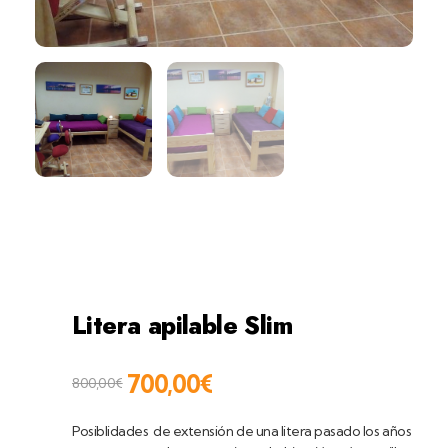
home
productos
dormitorios
litera
apilable slim
Litera apilable Slim
700,00
€
800,00
€
Posiblidades de extensión de una litera pasado los años