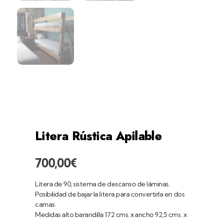
home
productos
dormitorios
literas
rústica apilable
Litera Rústica Apilable
700,00
€
Litera de 90, sistema de descanso de láminas.
Posibilidad de bajar la litera para convertirla en dos
camas.
Medidas alto barandilla 172 cms. x ancho 92,5 cms. x