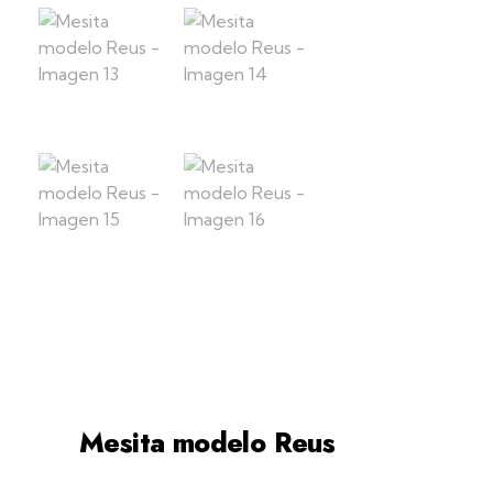
home
productos
dormitorios
mesita
modelo reus
Mesita modelo Reus