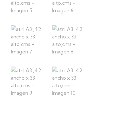
home
productos
escritorios
mesas
a3 ,42 ancho x 33 alto,c...