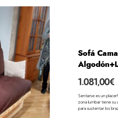
home
product
futon algodón+lá...
Sofá Cama
Algodón+L
1.081,00
€
Sentarse es un placer!
zona lumbar tiene su
para sustentar los bra