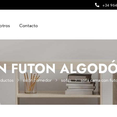
+34 964
otros
Contacto
N FUTON ALGODÓN
oductos
salón comedor
sofás
sofá cama con futo