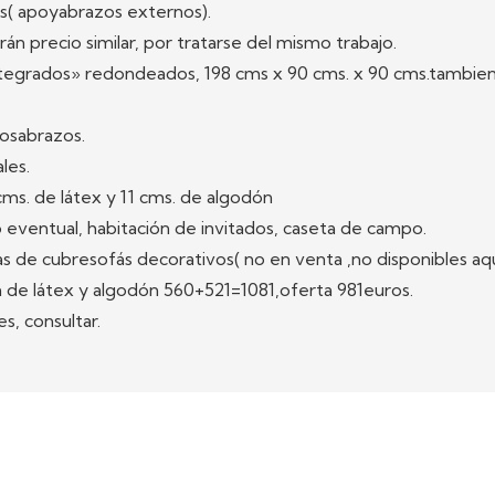
s( apoyabrazos externos).
án precio similar, por tratarse del mismo trabajo.
ntegrados» redondeados, 198 cms x 90 cms. x 90 cms.tambien
osabrazos.
les.
ms. de látex y 11 cms. de algodón
 eventual, habitación de invitados, caseta de campo.
de cubresofás decorativos( no en venta ,no disponibles aqui
látex y algodón 560+521=1081,oferta 981euros.
s, consultar.