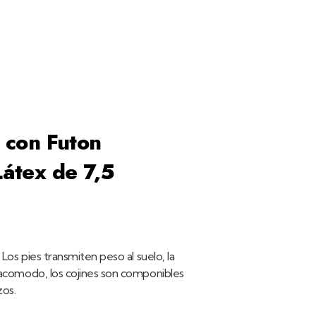
os
salón comedor
sofás
sofá cama con
 con Futon
átex de 7,5
 Los pies transmiten peso al suelo, la
 acomodo, los cojines son componibles
zos.