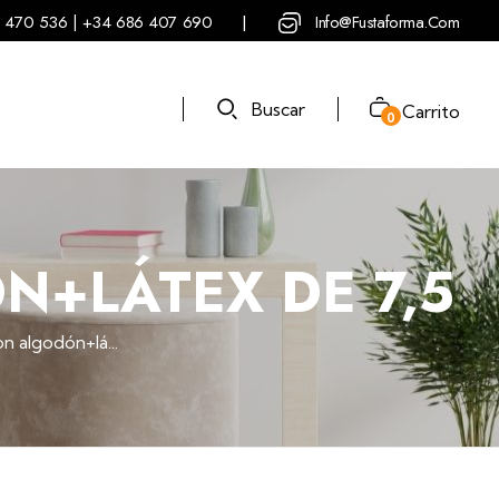
 470 536 | +34 686 407 690
Info@fustaforma.com
|
Buscar
Carrito
0
+LÁTEX DE 7,5
n algodón+lá...