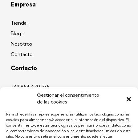
Empresa
Tienda
Blog
Nosotros
Contacto
Contacto
+34 964 470 536
+34 686 407 690
Gestionar el consentimiento
info@fustaforma.com
de las cookies
Dirección
Para ofrecer las mejores experiencias, utilizamos tecnologías como las
cookies para almacenar y/o acceder a la información del dispositivo. El
consentimiento de estas tecnologías nos permitirá procesar datos como
el comportamiento de navegación o las identificaciones únicas en este
C/ Puerto, nº8 – 12580
sitio. No consentir o retirar el consentimiento, puede afectar