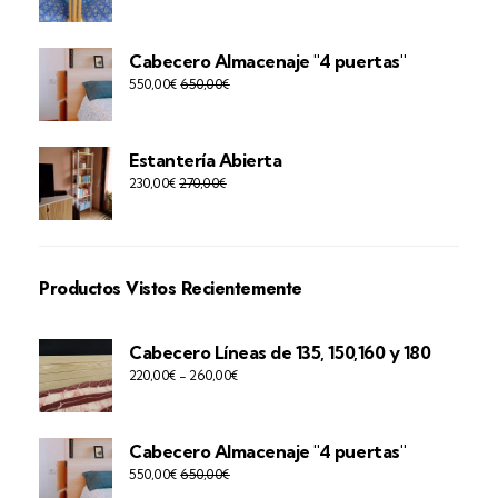
Cabecero Almacenaje "4 puertas"
550,00
€
650,00
€
Estantería Abierta
230,00
€
270,00
€
Productos Vistos Recientemente
Cabecero Líneas de 135, 150,160 y 180
220,00
€
-
260,00
€
Cabecero Almacenaje "4 puertas"
550,00
€
650,00
€