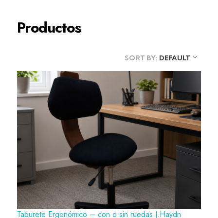
Productos
SORT BY:
DEFAULT
Taburete Ergonómico – con o sin ruedas J.Haydn