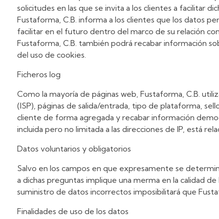
solicitudes en las que se invita a los clientes a facilitar d
Fustaforma, C.B. informa a los clientes que los datos pe
facilitar en el futuro dentro del marco de su relación co
Fustaforma, C.B. también podrá recabar información sobr
del uso de cookies.
Ficheros log
Como la mayoría de páginas web, Fustaforma, C.B. utiliz
(ISP), páginas de salida/entrada, tipo de plataforma, sel
cliente de forma agregada y recabar información demogr
incluida pero no limitada a las direcciones de IP, está r
Datos voluntarios y obligatorios
Salvo en los campos en que expresamente se determine lo
a dichas preguntas implique una merma en la calidad de l
suministro de datos incorrectos imposibilitará que Fustaf
Finalidades de uso de los datos