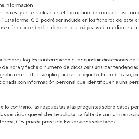
icha información.
rsonales que se facilitan en el formulario de contacto así co
n Fustaforma, C.B. podrá ser incluida en los ficheros de esta e
e cómo acceden los clientes a su página web mediante el uso
a ficheros log. Esta información puede incluir direcciones de
lo de hora y fecha o número de clicks para analizar tendencias
áfica en sentido amplio para uso conjunto. En todo caso, ni
elacionada con información personal que identifiquen a una per
 contrario, las respuestas a las preguntas sobre datos perso
os servicios que el cliente solicita. La falta de cumpliment
orma, C.B. pueda prestarle los servicios solicitados.