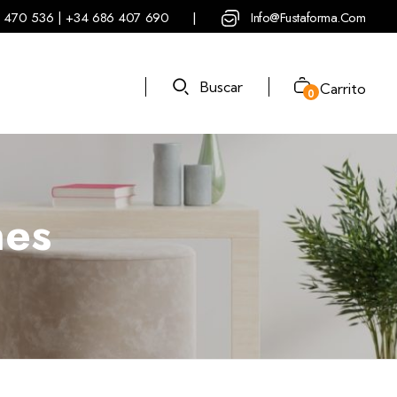
 470 536 | +34 686 407 690
Info@fustaforma.com
|
Buscar
Carrito
0
nes