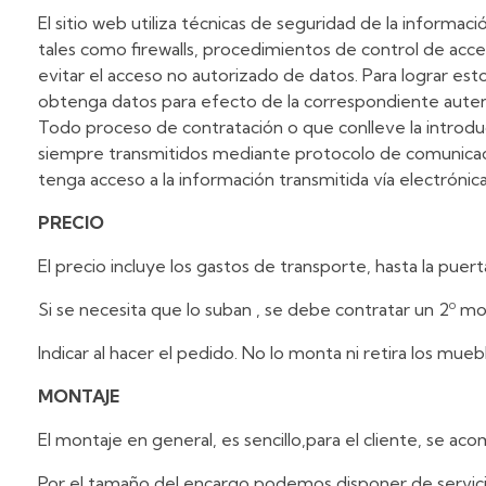
El sitio web utiliza técnicas de seguridad de la informac
tales como firewalls, procedimientos de control de acce
evitar el acceso no autorizado de datos. Para lograr esto
obtenga datos para efecto de la correspondiente autent
Todo proceso de contratación o que conlleve la introdu
siempre transmitidos mediante protocolo de comunicaci
tenga acceso a la información transmitida vía electrónica
PRECIO
El precio incluye los gastos de transporte, hasta la puerta 
Si se necesita que lo suban , se debe contratar un 2º m
Indicar al hacer el pedido. No lo monta ni retira los mueb
MONTAJE
El montaje en general, es sencillo,para el cliente, se ac
Por el tamaño del encargo podemos disponer de servic