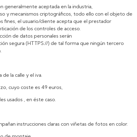
ión generalmente aceptada en la industria,
so y mecanismos criptográficos, todo ello con el objeto de
s fines, el usuario/cliente acepta que el prestador
icación de los controles de acceso.
cción de datos personales serán
ón segura (HTTPS://) de tal forma que ningún tercero
.
de la calle y el iva.
ozo, cuyo coste es 49 euros,
les usados , en éste caso.
ompañan instrucciones claras con viñetas de fotos en color.
io de montaje.