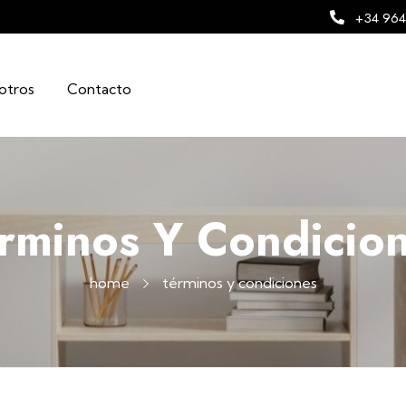
+34 964
otros
Contacto
rminos Y Condicio
home
términos y condiciones