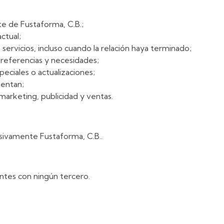
ite de Fustaforma, C.B.;
ctual;
 servicios, incluso cuando la relación haya terminado;
preferencias y necesidades;
eciales o actualizaciones;
ientan;
 marketing, publicidad y ventas.
usivamente Fustaforma, C.B..
ntes con ningún tercero.