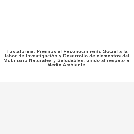
Más de 35 años
Fabricando muebles en madera a medida para
nuestros clientes en todo el mundo.
Tú lo diseñas, nosotros lo fabricamos.
Fustaforma: Premios al Reconocimiento Social a la
labor de Investigación y Desarrollo de elementos del
Mobiliario Naturales y Saludables, unido al respeto al
Medio Ambiente.
Fustaforma
Muebles ergonómicos artesanales en madera