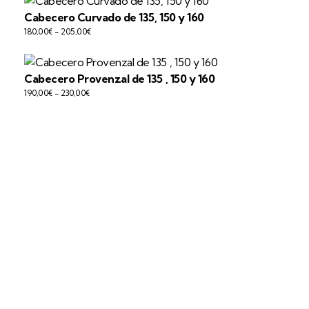
Cabecero Curvado de 135, 150 y 160
180,00
€
-
205,00
€
Cabecero Provenzal de 135 , 150 y 160
190,00
€
-
230,00
€
Transporte gratis
Hasta pie de calle incluido.
Transporte adicional: subida hasta el domicilio: 62€.
(Excepto sillas o pequeños paquetes, sin cargo).