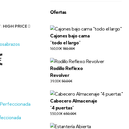
Ofertas
Y:
HIGH PRICE
Cajones bajo cama
"todo el largo"
posabrazos
160,00
€
180,00
€
€
Rodillo Reflexo
Revolver
39,00
€
50,00
€
Cabecero Almacenaje
"4 puertas"
550,00
€
650,00
€
rfeccionada