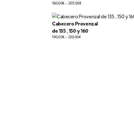
180,00
€
-
205,00
€
Cabecero Provenzal
de 135 , 150 y 160
190,00
€
-
230,00
€
Más de 35 años
Fabricando muebles en madera a medida
 personas.
para nuestros clientes en todo el mundo.
e trato
Tú lo diseñas, nosotros lo fabricamos.