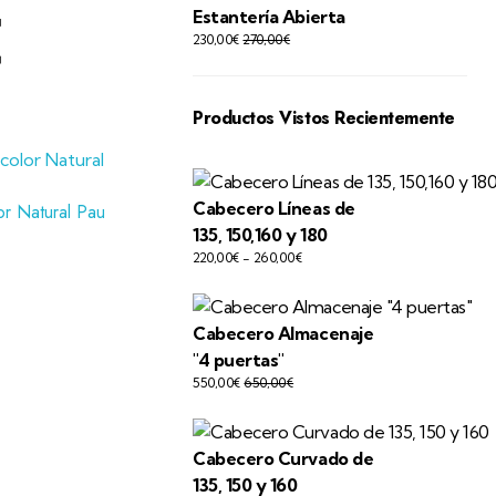
€
Estantería Abierta
230,00
€
270,00
€
Productos Vistos Recientemente
Cabecero Líneas de
or Natural Pau
135, 150,160 y 180
220,00
€
-
260,00
€
€
Cabecero Almacenaje
"4 puertas"
550,00
€
650,00
€
Cabecero Curvado de
135, 150 y 160