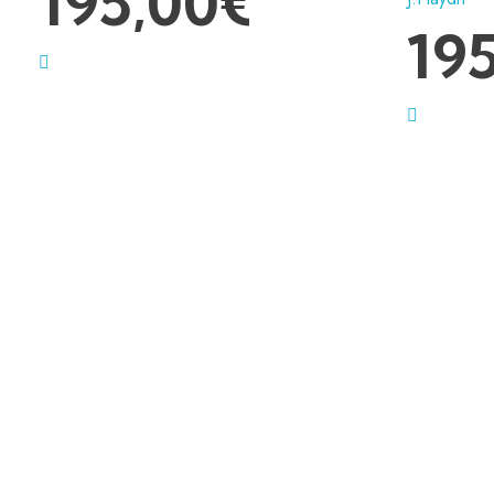
195,00
€
19
Pago seg
Transporte gratis
Mediante la
Hasta pie de calle incluido.
Transporte adicional: subida hasta el
domicilio: 62€.