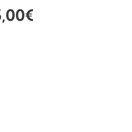
5,00
€
uro
Trato directo
 pasarela de pago REDSYS.
Contactarás directamente con
Somos una empresa familiar d
directo y cercano.