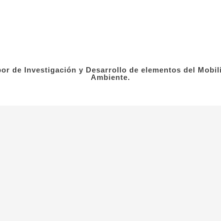
or de Investigación y Desarrollo de elementos del Mobili
Ambiente.
Legal
Empresa
Conta
Condiciones
+34 964
+34 686
Envíos
info@f