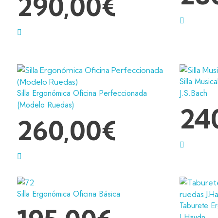
290,00
€
Silla Music
Silla Ergonómica Oficina Perfeccionada
J.S.Bach
(Modelo Ruedas)
24
260,00
€
Silla Ergonómica Oficina Básica
Taburete E
J.Haydn