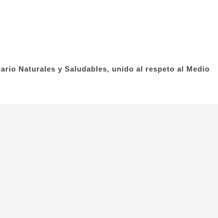
ario Naturales y Saludables, unido al respeto al Medio
cto
Dirección
 470 536
C/ Puerto, nº8 –
 407 690
12580 Benicarló
ustaforma.com
(Castellón)